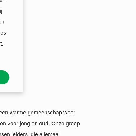
en
j
uk
les
t.
 is een warme gemeenschap waar
eëren voor jong en oud. Onze groep
ssen leiders, die allemaal