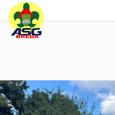
Groep
Naam ASG
Geschiedenis ASG
Speltakken
Uniform
Lidmaatschap
Groepsbestuur