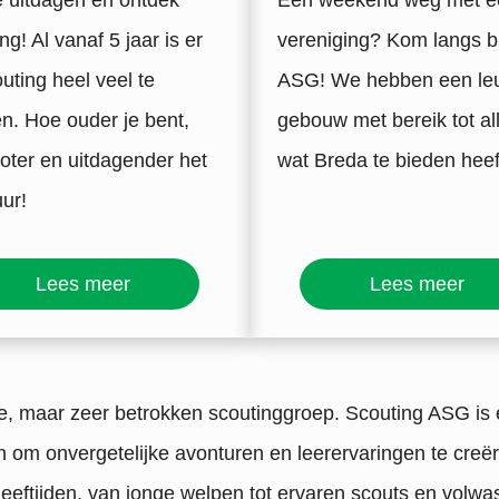
e uitdagen en ontdek
Een weekend weg met e
ng! Al vanaf 5 jaar is er
vereniging? Kom langs bi
outing heel veel te
ASG! We hebben een le
n. Hoe ouder je bent,
gebouw met bereik tot al
oter en uitdagender het
wat Breda te bieden heef
ur!
Lees meer
Lees meer
eine, maar zeer betrokken scoutinggroep. Scouting ASG
etten om onvergetelijke avonturen en leerervaringen te cr
 leeftijden, van jonge welpen tot ervaren scouts en volwa