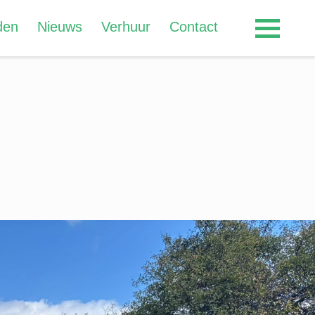
den
Nieuws
Verhuur
Contact
Overig
Verhuur
Nieuws
Contact
Privacy
Veiligheid
Beunploeg