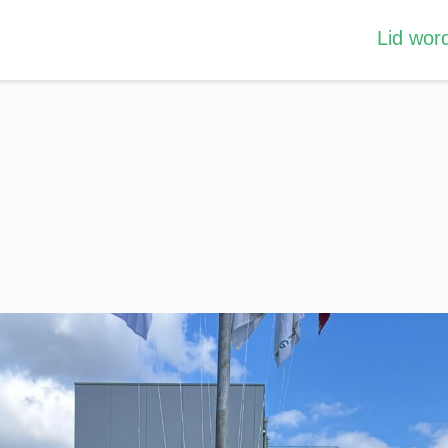
Lid wor
Scouting
Gebouw
Ontdek Scouting
Informatie
Scouting Nederland
Ligging
Openbaar vervoer
Omgeving
Stichting
Sponsoren